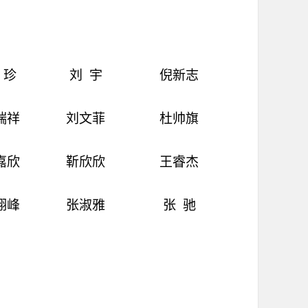
珍
刘
宇
倪新志
瑞祥
刘文菲
杜帅旗
嘉欣
靳欣欣
王睿杰
翔峰
张淑雅
张
驰