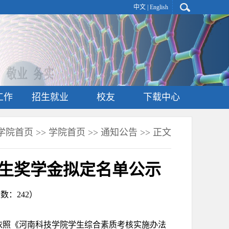
中文
|
English
工作
招生就业
校友
下载中心
学院首页
>>
学院首页
>>
通知公告
>> 正文
毕业生奖学金拟定名单公示
击次数：
242
）
依照《河南科技学院学生综合素质考核实施办法