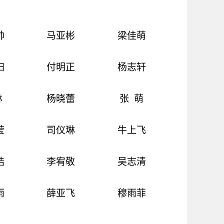
帅
马亚彬
梁佳萌
归
付明正
杨志轩
林
杨晓蕾
张
萌
莹
司仪琳
牛上飞
浩
李宥敬
吴志清
雨
薛亚飞
穆雨菲