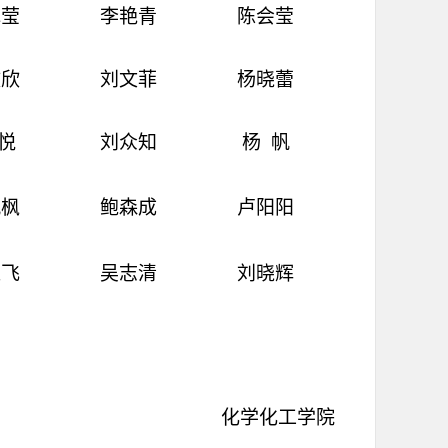
冰莹
李艳青
陈会莹
欣欣
刘文菲
杨晓蕾
悦
刘众知
杨
帆
岚枫
鲍森成
卢阳阳
亚飞
吴志清
刘晓辉
化学化工学院