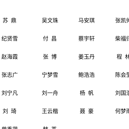
苏
鼎
吴文珠
马安琪
张凯
纪贤雪
付
昌
蔡宇轩
柴福
赵海霞
张
博
姜玉丹
程
张志广
宁梦雪
鲍浩浩
陈会
刘宁凡
刘一舟
杨
帆
刘国
刘
琦
王云楷
聂
豪
何梦