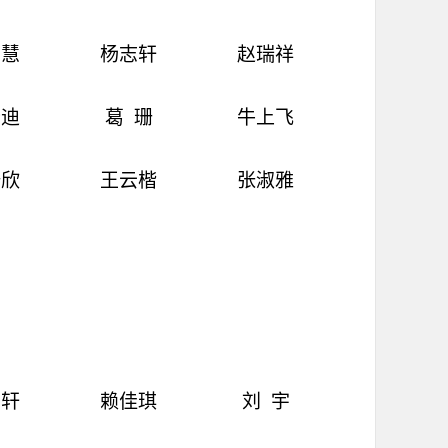
书慧
杨志轩
赵瑞祥
舒迪
葛
珊
牛上飞
梓欣
王云楷
张淑雅
宇轩
赖佳琪
刘
宇