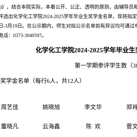
)
》，结合本院实际，本着公开、公正、透明的原则，由辅导员
评选出化学化工学院
2024-2025
学年毕业生奖学金名单，现将拟定
日
-3
月
19
日。在公示期内，师生对拟公示名单如有异议均可通过
电话：
0373-3040597
。
化学化工学院
2024-2025
学年毕业生
第一学期参评学生数（
3
等奖学金名单（每行
6
人，共
12
人）
周艺佳
姚晓旭
李文华
郑
董晓凡
云海鑫
陈
欢
菅