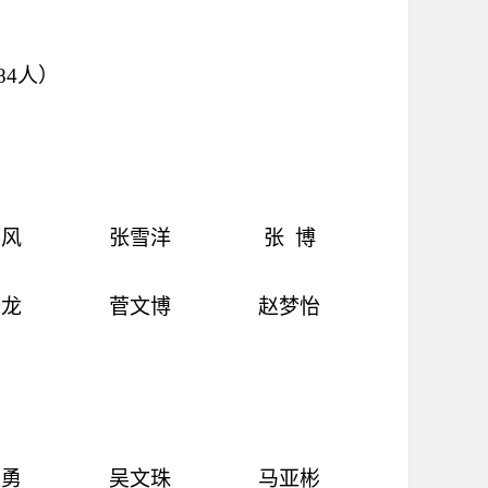
84
人）
顺风
张雪洋
张
博
子龙
菅文博
赵梦怡
亚勇
吴文珠
马亚彬