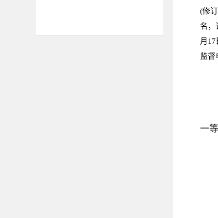
(
修订
名，
月
17
监督
一