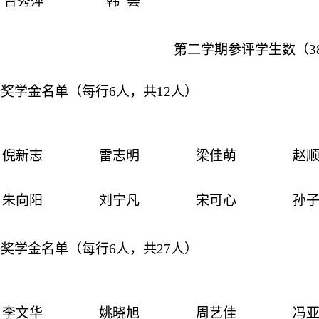
曾秀萍
韩
荟
第二学期参评
学生数（
3
等奖学金名单
（每行
6
人，共
12
人）
倪新志
雷志明
梁佳萌
赵
朱向阳
刘宁凡
宋可心
孙
等奖学金
名单（每行
6
人，共
27
人）
李文华
姚晓旭
周艺佳
冯