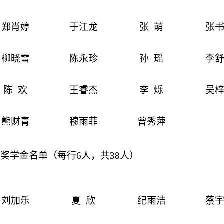
郑肖婷
于江龙
张
萌
张
柳晓雪
陈永珍
孙
瑶
李
陈
欢
王睿杰
李
烁
吴
熊财青
穆雨菲
曾秀萍
等奖学金
名单（每行
6
人，共
38
人）
刘加乐
夏
欣
纪雨洁
蔡