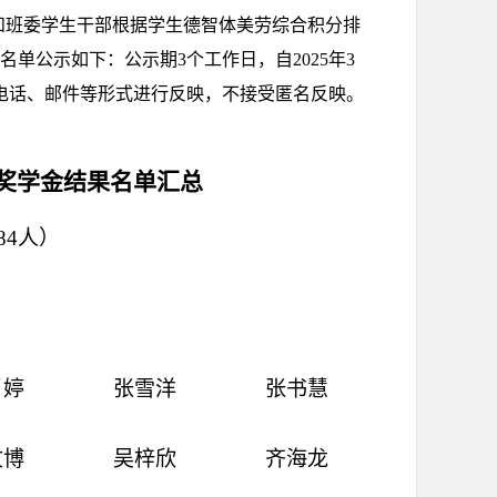
和班委学生干部根据学生德智体美劳综合积分排
名单公示如下：公示期
3
个工作日，自
2025
年
3
电话、邮件等形式进行反映，不接受匿名反映。
奖学金结果名单汇总
84
人）
肖婷
张雪洋
张书慧
文博
吴梓欣
齐海龙