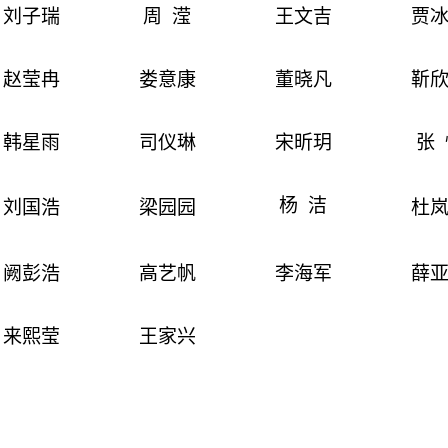
刘子瑞
周
滢
王文吉
贾
赵莹冉
娄意康
董晓凡
靳
韩星雨
司仪琳
宋昕玥
张
杨
洁
刘国浩
梁园
园
杜
阙彭浩
高艺帆
李海军
薛
来熙莹
王家兴