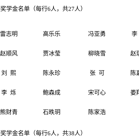
等奖学金名单（每行
6
人，共
27
人）
雷志明
高乐乐
冯亚勇
李
赵顺风
贾冰莹
柳晓雪
赵
刘
熙
陈永珍
张
可
陈
李
烁
鲍森成
宋可心
娄
熊财青
石昳玥
陈家浩
等奖学金名单（每行
6
人，
共
38
人）