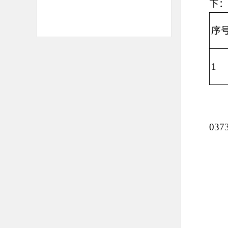
下
序
1
037