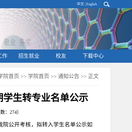
中文
|
English
工作
招生就业
校友
下载中心
学院首页
>>
学院首页
>>
通知公告
>> 正文
季学期学生转专业名单公示
击次数：
274
）
经我院公开考核，拟转入学生名单公示如