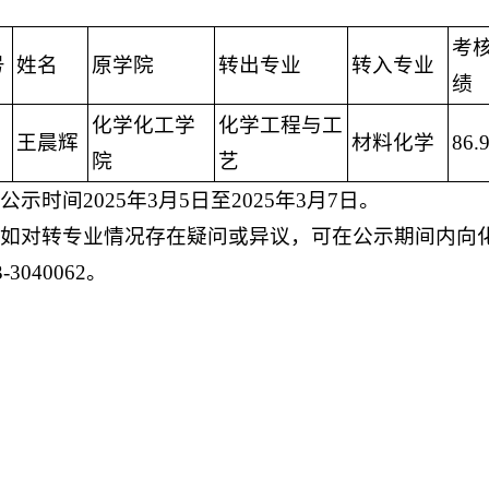
：
考
号
姓名
原学院
转出专业
转入专业
绩
化学化工学
化学工程与工
王晨辉
材料化学
86.
院
艺
公示时间2025年3月5日至2025年3月7日。
如对转专业情况存在疑问或异议，可在公示期间内向
3-3040062。